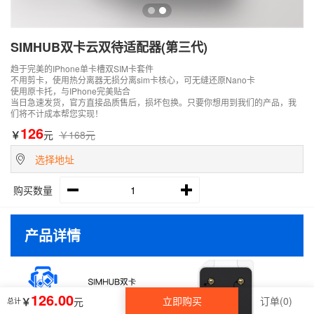
SIMHUB双卡云双待适配器(第三代)
趋于完美的IPhone单卡槽双SIM卡套件
不用剪卡，使用热分离器无损分离sim卡核心，可无缝还原Nano卡
使用原卡托，与IPhone完美贴合
当日急速发货，官方直接品质售后，损坏包换。只要你想用到我们的产品，我
们将不计成本帮您实现！
126
￥
元
￥168元
选择地址

购买数量


产品详情
126.00
立即购买
订单(0)
￥
元
总计